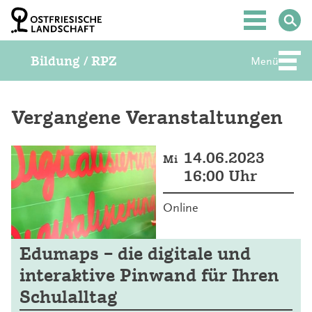
Z
u
Hauptmenü
m
I
Bildung / RPZ
n
Menü
Abte
h
a
l
t
Vergangene Veranstaltungen
S
p
r
14.06.2023
Mi
i
16:00 Uhr
n
g
e
Online
n
Edumaps – die digitale und
interaktive Pinwand für Ihren
Schulalltag