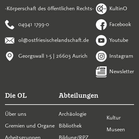
KultinO
-Körperschaft des öffentlichen Rechts-
04941 1799-0
Facebook
ol@ostfriesischelandschaft.de
Youtube
Georgswall 1-5 | 26603 Aurich
Instagram
Newsletter
Die OL
Abteilungen
Über uns
Archäologie
Kultur
Gremien und Organe
Bibliothek
Museen
Arbeitsgruppen
Bildung/RPZ