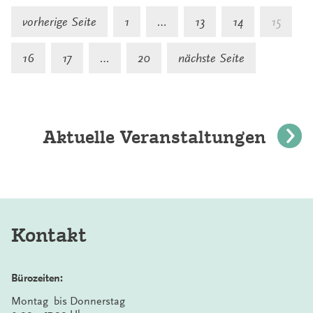
S
vorherige Seite
1
…
13
14
15
d
16
17
…
20
nächste Seite
B
Aktuelle Veranstaltungen
Kontakt
Bürozeiten:
Montag bis Donnerstag