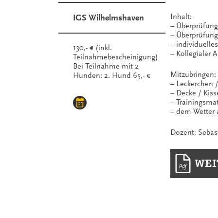
Inhalt:
IGS Wilhelmshaven
– Überprüfung
– Überprüfung
– individuelles
130,- € (inkl.
– Kollegialer 
Teilnahmebescheinigung)
Bei Teilnahme mit 2
Mitzubringen:
Hunden: 2. Hund 65,- €
– Leckerchen 
– Decke / Kis
– Trainingsmat
– dem Wetter 
Dozent: Sebas
WEI