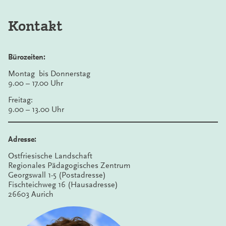
gegenüberliegenden Tiefgarage des „Caro“-
ZUM VERANSTALTUNGSKALENDER
Shoppingcenters Aurich (ehem. Carolinenhof), in der
Kontakt
Tiefgarage unter dem Marktplatz und oberirdisch am
Familienbad „de Baalje“, Am Ellernfeld 2. Diese
Parkmöglichkeiten sind gebührenpflichtig.
Bürozeiten:
Montag bis Donnerstag
9.00 – 17.00 Uhr
Freitag:
9.00 – 13.00 Uhr
Adresse:
Ostfriesische Landschaft
Regionales Pädagogisches Zentrum
Georgswall 1-5 (Postadresse)
Fischteichweg 16 (Hausadresse)
26603 Aurich
Lageplan der Ostfriesischen Landschaft
mit Eingang des RPZ