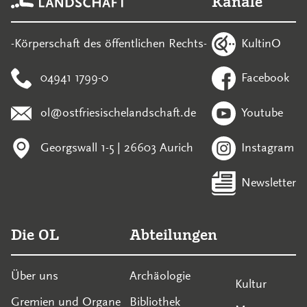
Kanäle
KultinO
-Körperschaft des öffentlichen Rechts-
04941 1799-0
Facebook
ol@ostfriesischelandschaft.de
Youtube
Georgswall 1-5 | 26603 Aurich
Instagram
Newsletter
Die OL
Abteilungen
Über uns
Archäologie
Kultur
Gremien und Organe
Bibliothek