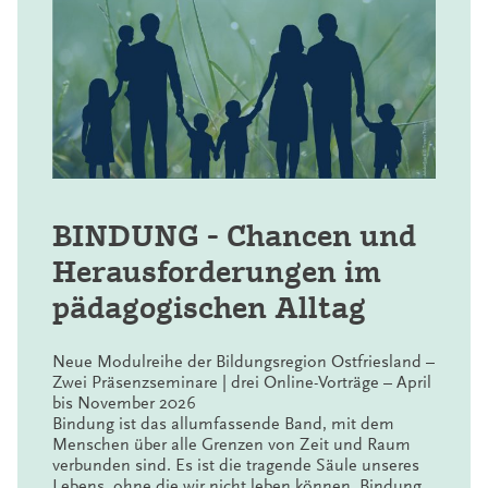
generellen Willen zur Inklusion einer starken
werden die PLG durch das Team des
Im RPZ erstelltes Material finden Sie
hier
Vernetzung und des Erfahrungsaustauschs
Sprachbildungszentrums des Regionalen
interessierter Kolleginnen und Kollegen. Hierfür
Landesamtes für Schule und Bildung der Außenstelle
Ostfriesland ist reich an außerschulischen Lernorten.
bieten wir Arbeitskreise sowohl für die
Aurich betreut und begleitet.
Hier finden Sie eine
–> regionale
und
–>
allgemeinbildenden Schulen
als auch für die
überregionale
Linksammlung.
berufsbildenden Schulen
sowie wiederkehrend
weitere Informationen
Fortbildungen.
BINDUNG - Chancen und
Herausforderungen im
pädagogischen Alltag
Neue Modulreihe der Bildungsregion Ostfriesland –
Zwei Präsenzseminare | drei Online-Vorträge – April
bis November 2026
Bindung ist das allumfassende Band, mit dem
Menschen über alle Grenzen von Zeit und Raum
verbunden sind. Es ist die tragende Säule unseres
Lebens, ohne die wir nicht leben können. Bindung