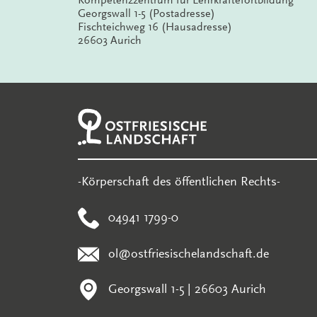
Kompetenzzentrum für Lehrkräftefortbildung
Georgswall 1-5 (Postadresse)
Fischteichweg 16 (Hausadresse)
26603 Aurich
-Körperschaft des öffentlichen Rechts-
04941 1799-0
ol@ostfriesischelandschaft.de
Georgswall 1-5 | 26603 Aurich