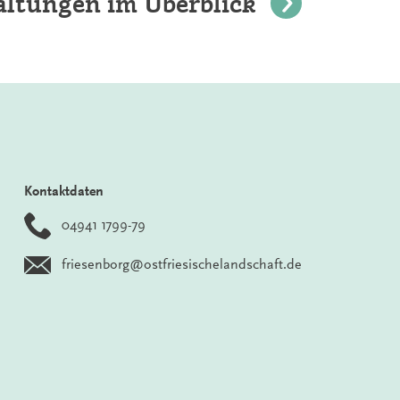
altungen im Überblick
Kontaktdaten
04941 1799-79
friesenborg@ostfriesischelandschaft.de