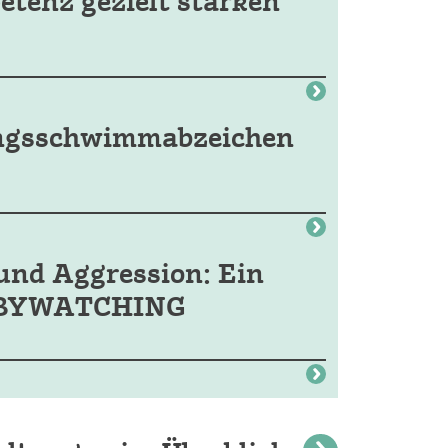
etenz gezielt stärken
ungsschwimmabzeichen
und Aggression: Ein
 BABYWATCHING