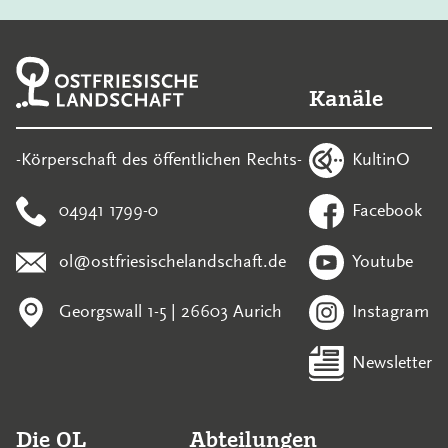
Kanäle
KultinO
-Körperschaft des öffentlichen Rechts-
04941 1799-0
Facebook
ol@ostfriesischelandschaft.de
Youtube
Georgswall 1-5 | 26603 Aurich
Instagram
Newsletter
Die OL
Abteilungen