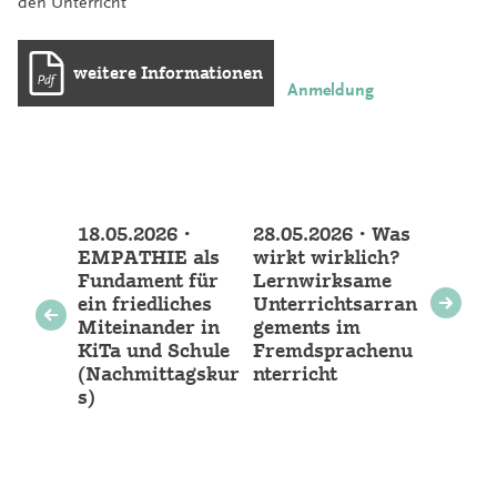
den Unterricht
weitere Informationen
Anmeldung
Weitere
18.05.2026 •
28.05.2026 • Was
Veranstaltungen
EMPATHIE als
wirkt wirklich?
Fundament für
Lernwirksame
ein friedliches
Unterrichtsarran
Miteinander in
gements im
KiTa und Schule
Fremdsprachenu
(Nachmittagskur
nterricht
s)