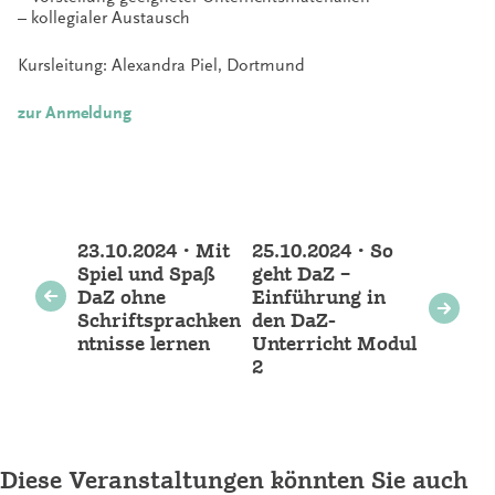
– kollegialer Austausch
Kursleitung: Alexandra Piel, Dortmund
zur Anmeldung
Weitere
23.10.2024 • Mit
25.10.2024 • So
Veranstaltungen
Spiel und Spaß
geht DaZ –
DaZ ohne
Einführung in
Schriftsprachken
den DaZ-
ntnisse lernen
Unterricht Modul
2
Diese Veranstaltungen könnten Sie auch