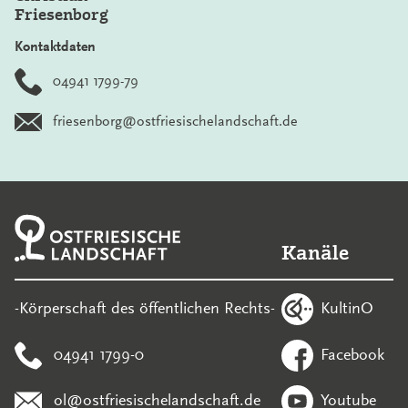
Friesenborg
Kontaktdaten
04941 1799-79
friesenborg@ostfriesischelandschaft.de
Kanäle
KultinO
-Körperschaft des öffentlichen Rechts-
04941 1799-0
Facebook
ol@ostfriesischelandschaft.de
Youtube