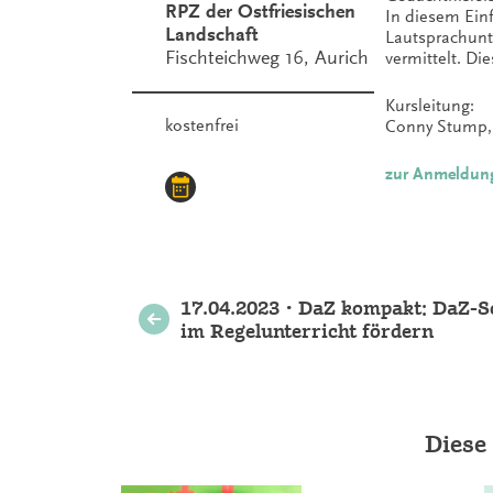
RPZ der Ostfriesischen
In diesem Ein
Landschaft
Lautsprachunt
Fischteichweg 16, Aurich
vermittelt. D
Kursleitung:
kostenfrei
Conny Stump, 
zur Anmeldun
Weitere
17.04.2023 • DaZ kompakt: DaZ-S
im Regelunterricht fördern
Veranstaltungen
Diese