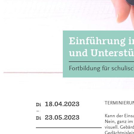
Einführung i
und Unterst
Fortbildung für schul
18.04.2023
TERMINIERUNG: 
Di
–
Kann der Eins
23.05.2023
Di
Nein, ganz im 
visuell. Gebär
Gedächtnisleis