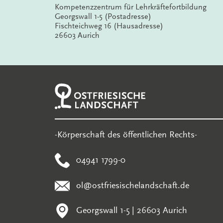
Kompetenzzentrum für Lehrkräftefortbildung
Georgswall 1-5 (Postadresse)
Fischteichweg 16 (Hausadresse)
26603 Aurich
-Körperschaft des öffentlichen Rechts-
04941 1799-0
ol@ostfriesischelandschaft.de
Georgswall 1-5 | 26603 Aurich