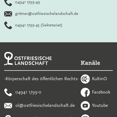
04941 1799-49
grittner@ostfriesischelandschaft.de
04941 1799-45
(Sekretariat)
Kanäle
KultinO
-Körperschaft des öffentlichen Rechts-
04941 1799-0
Facebook
ol@ostfriesischelandschaft.de
Youtube