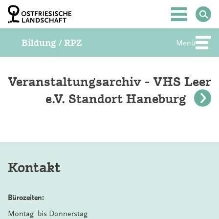
Z
u
Hauptmenü
m
I
Bildung / RPZ
n
Menü
Abte
h
a
l
t
Veranstaltungsarchiv - VHS Leer
S
e.V. Standort Haneburg
p
r
i
n
g
e
n
Kontakt
Bürozeiten:
Montag bis Donnerstag