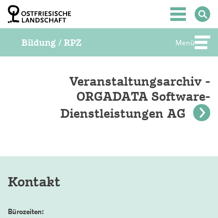
Z
u
Hauptmenü
m
I
Bildung / RPZ
n
Menü
Abte
h
a
l
t
Veranstaltungsarchiv -
S
ORGADATA Software-
p
r
Dienstleistungen AG
i
n
g
e
n
Kontakt
Bürozeiten: