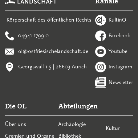
Kanäle
KultinO
-Körperschaft des öffentlichen Rechts-
04941 1799-0
Facebook
ol@ostfriesischelandschaft.de
Youtube
Georgswall 1-5 | 26603 Aurich
Instagram
Newsletter
Die OL
Abteilungen
Über uns
Archäologie
Kultur
Gremien und Organe
Bibliothek