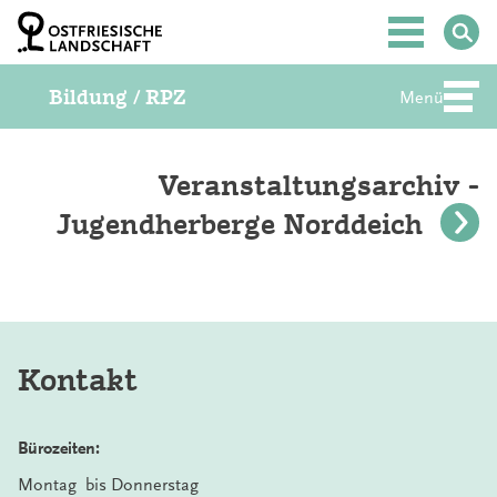
Z
u
Hauptmenü
m
I
Bildung / RPZ
n
Menü
Abte
h
a
l
t
Veranstaltungsarchiv -
S
Jugendherberge Norddeich
p
r
i
n
g
e
n
Kontakt
Bürozeiten:
Montag bis Donnerstag