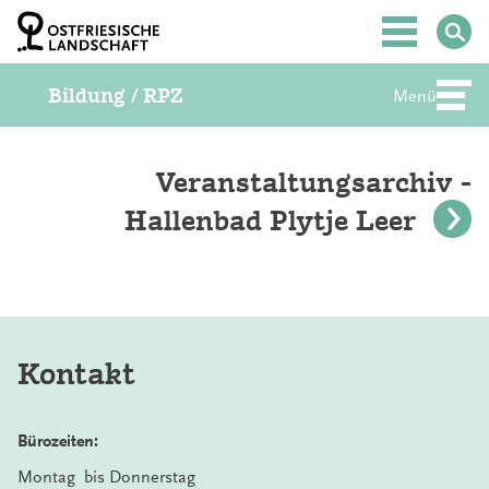
Z
u
Hauptmenü
m
I
Bildung / RPZ
n
Menü
Abte
h
a
l
t
Veranstaltungsarchiv -
S
Hallenbad Plytje Leer
p
r
i
n
g
e
n
Kontakt
Bürozeiten:
Montag bis Donnerstag